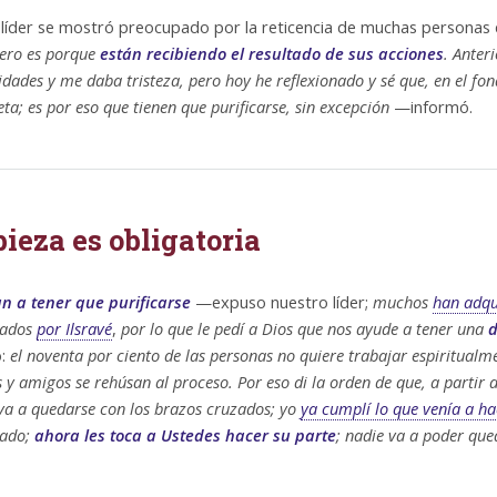
líder se mostró preocupado por la reticencia de muchas personas
pero es porque
están recibiendo el resultado de sus acciones
. Anter
dades y me daba tristeza, pero hoy he reflexionado y sé que, en el fo
eta; es por eso que tienen que purificarse, sin excepción
—informó.
ieza es obligatoria
n a tener que purificarse
—expuso nuestro líder;
muchos
han adqu
ados
por Ilsravé
,
por lo que le pedí a Dios que nos ayude a tener una
d
ó:
el noventa por ciento de las personas no quiere trabajar espiritualm
s y amigos se rehúsan al proceso. Por eso di la orden de que, a partir
va a quedarse con los brazos cruzados; yo
ya cumplí lo que venía a h
ado;
ahora les toca a Ustedes hacer su parte
; nadie va a poder que