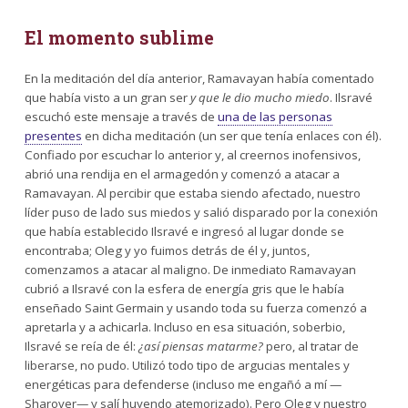
El momento sublime
En la meditación del día anterior, Ramavayan había comentado
que había visto a un gran ser
y que le dio mucho miedo
. Ilsravé
escuchó este mensaje a través de
una de las personas
presentes
en dicha meditación (un ser que tenía enlaces con él).
Confiado por escuchar lo anterior y, al creernos inofensivos,
abrió una rendija en el armagedón y comenzó a atacar a
Ramavayan. Al percibir que estaba siendo afectado, nuestro
líder puso de lado sus miedos y salió disparado por la conexión
que había establecido Ilsravé e ingresó al lugar donde se
encontraba; Oleg y yo fuimos detrás de él y, juntos,
comenzamos a atacar al maligno. De inmediato Ramavayan
cubrió a Ilsravé con la esfera de energía gris que le había
enseñado Saint Germain y usando toda su fuerza comenzó a
apretarla y a achicarla. Incluso en esa situación, soberbio,
Ilsravé se reía de él:
¿así piensas matarme?
pero, al tratar de
liberarse, no pudo. Utilizó todo tipo de argucias mentales y
energéticas para defenderse (incluso me engañó a mí —
Sharover— y salí huyendo atemorizado). Pero Oleg y nuestro