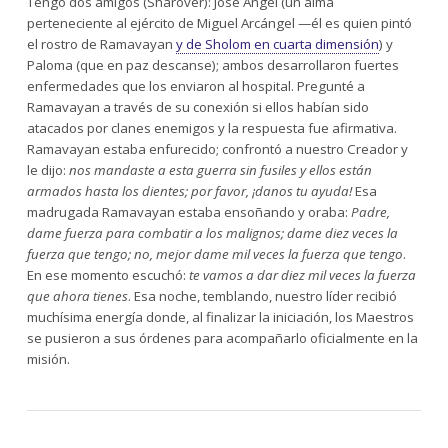
Tengo dos amigos (Sharover): José Ángel (un alma
perteneciente al ejército de Miguel Arcángel —él es quien pintó
el rostro de Ramavayan
y de Sholom en cuarta dimensión
) y
Paloma (que en paz descanse); ambos desarrollaron fuertes
enfermedades que los enviaron al hospital. Pregunté a
Ramavayan a través de su conexión si ellos habían sido
atacados por clanes enemigos y la respuesta fue afirmativa.
Ramavayan estaba enfurecido; confrontó a nuestro Creador y
le dijo:
nos mandaste a esta guerra sin fusiles y ellos están
armados hasta los dientes; por favor, ¡danos tu ayuda!
Esa
madrugada Ramavayan estaba ensoñando y oraba:
Padre,
dame fuerza para combatir a los malignos; dame diez veces la
fuerza que tengo; no, mejor dame mil veces la fuerza que tengo
.
En ese momento escuchó:
te vamos a dar diez mil veces la fuerza
que ahora tienes
. Esa noche, temblando, nuestro líder recibió
muchísima energía donde, al finalizar la iniciación, los Maestros
se pusieron a sus órdenes para acompañarlo oficialmente en la
misión.