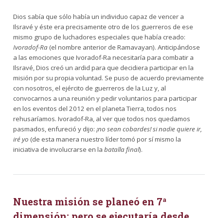
Dios sabía que sólo había un individuo capaz de vencer a
Ilsravé y éste era precisamente otro de los guerreros de ese
mismo grupo de luchadores especiales que había creado:
Ivoradof-Ra
(el nombre anterior de Ramavayan). Anticipándose
a las emociones que Ivoradof-Ra necesitaría para combatir a
Ilsravé, Dios creó un ardid para que decidiera participar en la
misión por su propia voluntad. Se puso de acuerdo previamente
con nosotros, el ejército de guerreros de la Luz y, al
convocarnos a una reunión y pedir voluntarios para participar
en los eventos del 2012 en el planeta Tierra, todos nos
rehusaríamos. Ivoradof-Ra, al ver que todos nos quedamos
pasmados, enfureció y dijo:
¡no sean cobardes! si nadie quiere ir,
iré yo
(de esta manera nuestro líder tomó por sí mismo la
iniciativa de involucrarse en la
batalla final
).
Nuestra misión se planeó en 7ª
dimensión; pero se ejecutaría desde