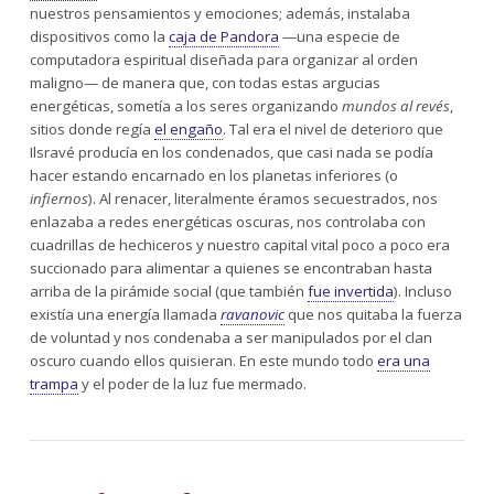
nuestros pensamientos y emociones; además, instalaba
dispositivos como la
caja de Pandora
—una especie de
computadora espiritual diseñada para organizar al orden
maligno— de manera que, con todas estas argucias
energéticas, sometía a los seres organizando
mundos al revés
,
sitios donde regía
el engaño
. Tal era el nivel de deterioro que
Ilsravé producía en los condenados, que casi nada se podía
hacer estando encarnado en los planetas inferiores (o
infiernos
). Al renacer, literalmente éramos secuestrados, nos
enlazaba a redes energéticas oscuras, nos controlaba con
cuadrillas de hechiceros y nuestro capital vital poco a poco era
succionado para alimentar a quienes se encontraban hasta
arriba de la pirámide social (que también
fue invertida
). Incluso
existía una energía llamada
ravanovic
que nos quitaba la fuerza
de voluntad y nos condenaba a ser manipulados por el clan
oscuro cuando ellos quisieran. En este mundo todo
era una
trampa
y el poder de la luz fue mermado.