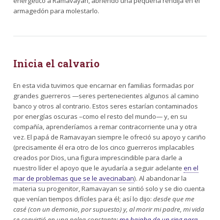
energético a Ramavayan, abriendo una pequeña rendija en el
armagedón para molestarlo.
Inicia el calvario
En esta vida tuvimos que encarnar en familias formadas por
grandes guerreros —seres pertenecientes algunos al camino
banco y otros al contrario. Estos seres estarían contaminados
por energías oscuras –como el resto del mundo— y, en su
compañía, aprenderíamos a remar contracorriente una y otra
vez. El papá de Ramavayan siempre le ofreció su apoyo y cariño
(precisamente él era otro de los cinco guerreros implacables
creados por Dios, una figura imprescindible para darle a
nuestro líder el apoyo que le ayudaría a seguir adelante
en el
mar de problemas que se le avecinaban
). Al abandonar la
materia su progenitor, Ramavayan se sintió solo y se dio cuenta
que venían tiempos difíciles para él; así lo dijo:
desde que me
casé (con un demonio, por supuesto) y, al morir mi padre, mi vida
se convirtió en una pelea constante;
me bajaba de un ring para