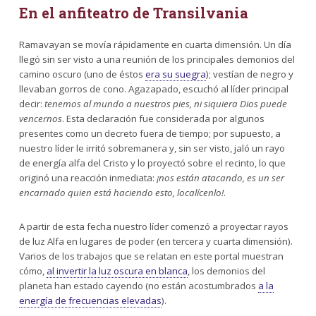
En el anfiteatro de Transilvania
Ramavayan se movía rápidamente en cuarta dimensión. Un día
llegó sin ser visto a una reunión de los principales demonios del
camino oscuro (uno de éstos
era su suegra
); vestían de negro y
llevaban gorros de cono. Agazapado, escuchó al líder principal
decir:
tenemos al mundo a nuestros pies, ni siquiera Dios puede
vencernos
. Esta declaración fue considerada por algunos
presentes como un decreto fuera de tiempo; por supuesto, a
nuestro líder le irritó sobremanera y, sin ser visto, jaló un rayo
de energía alfa del Cristo y lo proyectó sobre el recinto, lo que
originó una reacción inmediata:
¡nos están atacando, es un ser
encarnado quien está haciendo esto, localícenlo!
.
A partir de esta fecha nuestro líder comenzó a proyectar rayos
de luz Alfa en lugares de poder (en tercera y cuarta dimensión).
Varios de los trabajos que se relatan en este portal muestran
cómo,
al invertir la luz oscura en blanca
, los demonios del
planeta han estado cayendo (no están acostumbrados
a la
energía de frecuencias elevadas
).