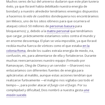
Muchos seres de luz del universo dudaron que este plan tuviera
éxito, ya que Ilsravé había debilitado nuestra energía de
bondad y a nuestro alrededor tendríamos enemigos dispuestos
a hacernos
la vida de cuadritos
dondequiera nos encontráramos
(en México, uno de los sitios idóneos para que ocurriera el
ataque) colocó 50 millones de
personas basura
para
bloquearnos); y, debido a la
matrix personal
que tendríamos
que cargar, prácticamente estaríamos solos contra el mundo y
en enorme desventaja. El plan se veía imposible, ya que Ilsravé
recibía mucha fuerza de vórtices como el que estaba
en la
colonia Roma
, desde los cuales extraía energía de miedo, ira,
confusión, etc, para alimentarse de ella y fortalecerse. Durante
muchas reencarnaciones nuestro equipo (formado por
Ramavayan, Oleg de Olama y un servidor —Sharover) nos
enlazaríamos con diferentes fuentes de energía para
aplicárselas al maldito, aunque estas acciones tendrían que
realizarse furtivamente —el maligno nos vigilaba casi todo el
tiempo—, para poder atacar
al fuego con el fuego
. Por su
complejidad y dificultad, Dios nombró a nuestra gesta
una
misión suicida
.